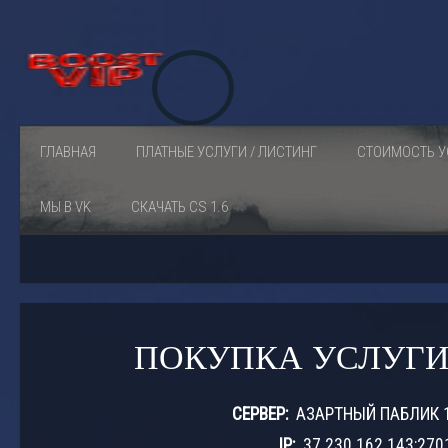
ГЛАВНАЯ
ПЛАТНЫЕ УСЛУГИ / ЛИСТИНГ
СТОИМОСТЬ У
МЫ В VK
СКАЧАТЬ CS 1.6
ПОКУПКА УСЛУГИ
СЕРВЕР:
АЗАРТНЫЙ ПАБЛИК 
IP:
37.230.162.143:270