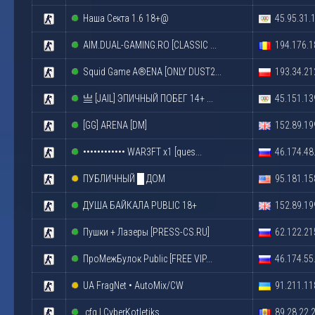
Наша Секта 1.6 18+@
45.95.31.
AIM.DUAL-GAMING.RO [CLASSIC ...
194.176.1
Squid Game A®ENA [ONLY DUST2...
193.34.21
亗 [JAIL] ЭПИЧНЫЙ ПОБЕГ 14+ ...
45.151.13
[GG] ARENA [DM]
152.89.19
•••••••••••• WAR3FT x1 [ques...
46.174.48
ПУБЛИЧНЫЙ █ ДОМ
95.181.15
ДУША БАЙКАЛА PUBLIC 18+
152.89.19
Пушки + Лазеры [PRESS-CS.RU]
62.122.21
ПроМежБулок Public [FREE VIP...
46.174.55
UA FragNet • AutoMix/CW
91.211.11
.cfg | CyberKotletiks
89.28.22.