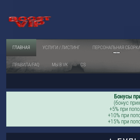
ГЛАВНАЯ
УСЛУГИ / ЛИСТИНГ
ПЕРСОНАЛЬНАЯ СБОРК
ПРАВИЛА/FAQ
МЫ В VK
CS
Бонусы пр
(бонус прих
+5% при попо
+10% при попо
+15% при попо