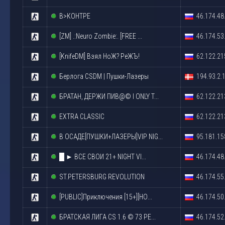
В>КОНТРЕ
46.174.48
[ZM] .:Neuro Zombie:. [FREE ...
46.174.53
[KnifeDM] Взял НоЖ? РеЖЪ!
62.122.21
Берлога CSDM | Пушки-Лазеры
194.93.2.
БРАТАН, ДЕРЖИ ПИВ@© l ONLY T...
62.122.21
EXTRA CLASSIC
62.122.21
В ОСАДЕ[ПУШКИ+ЛАЗЕРЫ]VIP NIG...
95.181.15
█ ► ВСЕ СВОИ 21+ NIGHT VI...
46.174.48
ST.PETERSBURG REVOLUTION
46.174.55
[PUBLIC]Приключения [15+][НО...
46.174.50
БРАТСКАЯ ЛИГА CS 1.6 © 73 РЕ...
46.174.52