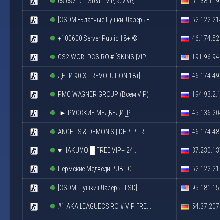
cs.cs2.ro -[SteamVIP,Revive,...
51.38.119
[CSDM]•Блатные Пушки-Лазеры•...
62.122.21
+100600 Server Public 18+ ©
46.174.52
CS2.WORLDCS.RO # [SKINS |VIP...
191.96.94
ДЕТИ 90-X | REVOLUTION[18+]
46.174.49
PMC WAGNER GROUP (Всем VIP)
194.93.2.
► РУССКИЕ МЕДВЕДИ |͇̿P...
45.136.20
ANGEL'S & DEMON'S | DEP-PL.R...
46.174.48
♥ HAKUMO █ FREE VIP+ 24...
37.230.13
Пермские Медведи PUBLIC
62.122.21
[CSDM] Пушки+Лазеры [LSD]
95.181.15
#1 AKA.LEAGUECS.RO # VIP FRE...
54.37.207