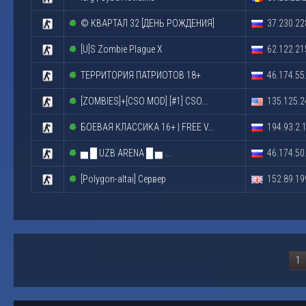
© КВАРТАЛ 32 [ДЕНЬ РОЖДЕНИЯ]
37.230.22
[U]S Zombie Plague X
62.122.21
ТЕРРИТОРИЯ ПАТРИОТОВ 18+
46.174.55
[ZOMBIES]+[CSO MOD] [#1] CSO...
135.125.2
БОЕВАЯ КЛАССИКА 16+ | FREE V...
194.93.2.
▅ █ UZB ARENA █ ▅ ...
46.174.50
[Polygon-altai] Сервер
152.89.19
1