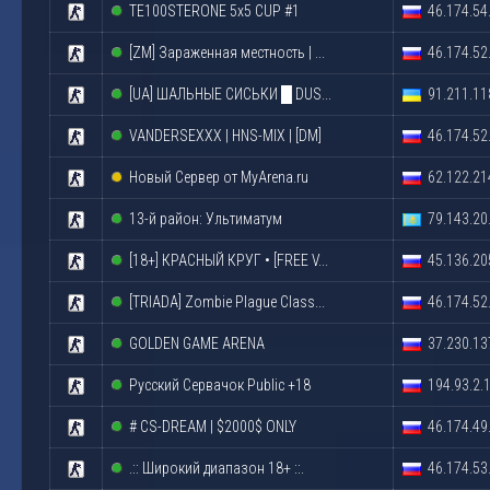
TE100STERONE 5x5 CUP #1
46.174.54
[ZM] Зараженная местность | ...
46.174.52
[UA] ШАЛЬНЫЕ СИСЬКИ █ DUS...
91.211.11
VANDERSEXXX | HNS-MIX | [DM]
46.174.52
Новый Сервер от MyArena.ru
62.122.21
13-й район: Ультиматум
79.143.20
[18+] КРАСНЫЙ КРУГ • [FREE V...
45.136.20
[TRIADA] Zombie Plague Class...
46.174.52
GOLDEN GAME ARENA
37.230.13
Русский Сервачок Public +18
194.93.2.
# CS-DREAM | $2000$ ONLY
46.174.49
.:: Широкий диапазон 18+ ::.
46.174.53