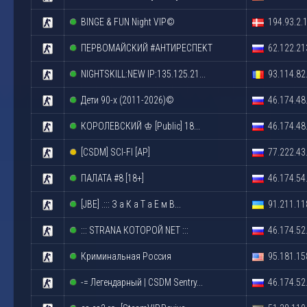
BINGE & FUN Night VIP©
194.93.2.
ПEPBOMAЙCKИЙ #AHTИPECПEKT
62.122.21
NIGHTSKILL:NEW IP:135.125.21...
93.114.82
Дети 90-х (2011-2026)©
46.174.48
КОРОЛЕВСКИЙ ♔ [Public] 18...
46.174.48
[CSDM] SCI-FI [AP]
77.222.43
ПАЛАТА #8 [18+]
46.174.54
[JBE] .::: З а К а Т а Е м В...
91.211.11
::: STRАNА КOТОРОЙ NET :::
46.174.52
Криминальная Россия
95.181.15
-= Легендарный | CSDM Sentry...
46.174.52