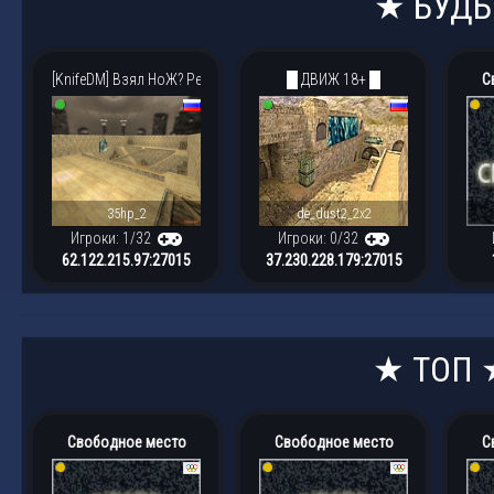
★ БУДЬ
[KnifeDM] Взял НоЖ? РеЖЪ!
█ ДВИЖ 18+ █
С
35hp_2
de_dust2_2x2
Игроки: 1/32
Игроки: 0/32
62.122.215.97:27015
37.230.228.179:27015
★ ТОП 
Свободное место
Свободное место
С