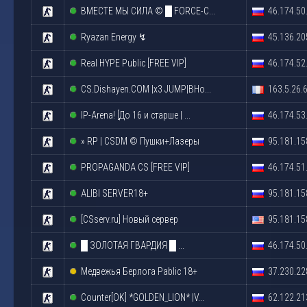
ВМЕСТЕ МЫ СИЛА © █ FORCE-C...
46.174.50
Ryazan Energy ↯
45.136.20
Real HYPE Public [FREE VIP]
46.174.52
CS.Dishayen.COM |x3 JUMP|BHo...
163.5.26.
IP-Arena! [До 16 и старше | ...
46.174.53
» RP | CSDM © Пушки+Лазеры
95.181.15
PROPAGANDA CS [FREE VIP]
46.174.51
ALIBI SERVER18+
95.181.15
[CSserv.ru] Новый сервер
95.181.15
█ ЗОЛОТАЯ ГВАРДИЯ █ ...
46.174.50
Медвежья Берлога Pablic 18+
37.230.22
Counter[OK] *GOLDEN_LION* |V...
62.122.21