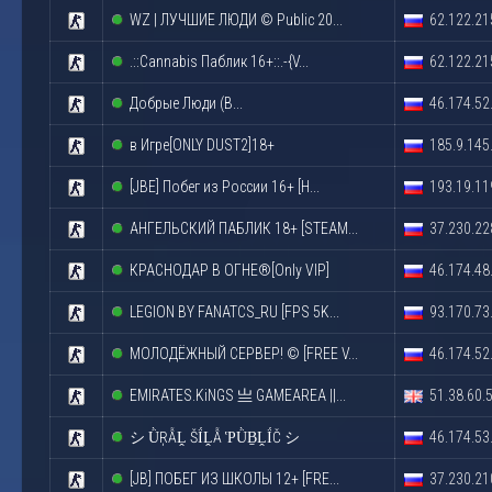
WZ | ЛУЧШИЕ ЛЮДИ © Publiс 20...
62.122.21
.::Cannabis Паблик 16+::.-{V...
62.122.21
Добрые Люди (В...
46.174.52
в Игре[ONLY DUST2]18+
185.9.145
[JBE] Побег из России 16+ [H...
193.19.11
АНГЕЛЬСКИЙ ПАБЛИК 18+ [STEAM...
37.230.22
КРАСНОДАР В ОГНЕ®[Only VIP]
46.174.48
LEGION BY FANATCS_RU [FPS 5K...
93.170.73
МОЛОДЁЖНЫЙ СЕРВЕР! © [FREE V...
46.174.52
EMIRATES.KiNGS 亗 GAMEAREA ||...
51.38.60.
シ ǛŖẪḼ ŠḮḼẪ ῬǛḆḼḮČ シ
46.174.53
[JB] ПОБЕГ ИЗ ШКОЛЫ 12+ [FRE...
37.230.21