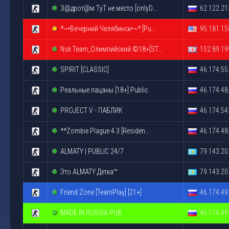
З@дрот@м ТyТ не место [onlyD...
62.122.21
*~•Вечерний Челябинск•~* [Pu...
95.181.15
Nsk Team_Олимпийский.©18+[ST...
152.89.19
SPIRIT [CLASSIC]
46.174.55
Реальные пацаны [18+] Public
46.174.48
PROJECT V - ПАБЛИК
46.174.54
**Zombie Plague 4.3 [Residen...
46.174.48
ALMATY | PUBLIC 24/7
79.143.20
Это ALMATY Детка™
79.143.20
Friend Zone [TeamPlay] [21+]
46.174.49
MADE IN RUSSIA PUB
46.174.49