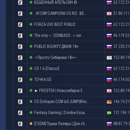
БЕШЕННЫЙ АПЕЛЬСИН ©
62.122.21
.:#1CMP.CAMPIONII-CS.RO:. BE...
51.89.111
FORZA UVE BEST PUBLIC
62.122.21
The only ~.::DONBASS::.~ ser...
46.174.52
PUBLIC BOUNTY ДВИЖ 18+
37.230.21
-=Просто Сибиряки 18+=-
152.89.19
CS 1.6 [Classic]
62.122.21
ТОЧКА GG
46.174.50
► FROST54 | Новосибирск 5...
152.89.19
CS.Dishayen.COM |x3 JUMP|BHo...
146.19.21
Fantasy Gaming | Zombie Esca...
131.196.1
[CSDM] Пушки Лазеры | Для vS...
88.87.79.