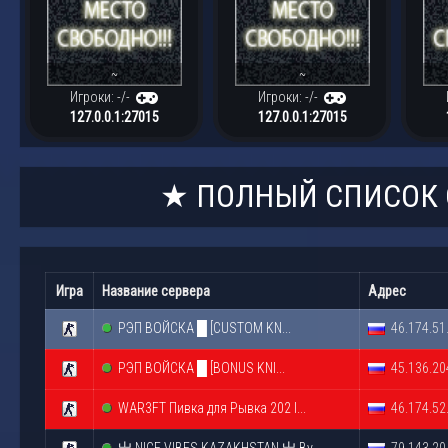
~
~
Игроки: -/-
Игроки: -/-
127.0.0.1:27015
127.0.0.1:27015
★ ПОЛНЫЙ СПИСОК 
Игра
Название сервера
Адрес
РЭП ВОЙСКА █ [CUSTOM KN...
46.174.51
РЭП ВОЙСКА █ [BONUS KNI...
45.136.20
WAR3FT Пивка для Рывка 202 l...
46.174.52