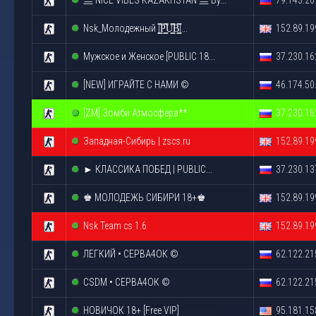
亗 NICE VIBES KAZAKHSTAN 亗 By...
79.143.20
Nsk_Молодежный |͇̿P͇̿U͇̿B͇̿|...
152.89.19
Мужское и Женское [PUBLIC 18...
37.230.16
[NEW] ИГРАЙТЕ С НАМИ ©
46.174.50
[ZM] Зомби Атмосфера**
37.230.16
Западная-Сибирь | zscs.ru
152.89.19
►︎ КЛАССИКА ПОБЕД | PUBLIC...
37.230.13
♚ МОЛОДЕЖЬ СИБИРИ 18+♚
152.89.19
Nsk Team cs 1.6
152.89.19
ЛЕГКИЙ • СЕРВА4ОК ©
62.122.21
CSDM • СЕРВА4ОК ©
62.122.21
НОВИЧОК 18+ [Free VIP]
95.181.15