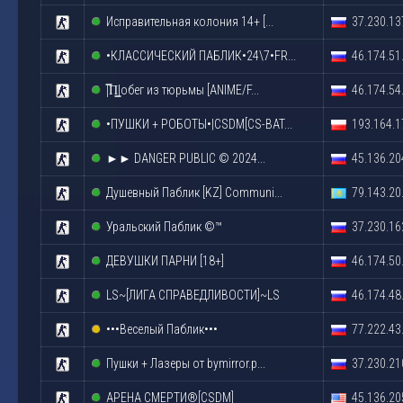
Исправительная колония 14+ [...
37.230.13
•КЛАССИЧЕСКИЙ ПАБЛИК•24\7•FR...
46.174.51
|̿П͇|обег из тюрьмы [ANIME/F...
46.174.54
•ПУШКИ + РОБОТЫ•|CSDM[CS-BAT...
193.164.1
►► DANGER PUBLIC © 2024...
45.136.20
Душевный Паблик [KZ] Communi...
79.143.20
Уральский Паблик ©™
37.230.16
ДЕВУШКИ ПАРНИ [18+]
46.174.50
LS~[ЛИГА СПРАВЕДЛИВОСТИ]~LS
46.174.48
•••Beceлый Пaблик•••
77.222.43
Пушки + Лазеры от bymirror.p...
37.230.21
АРЕНА СМЕРТИ®[CSDM]
45.136.20