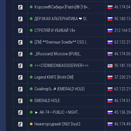
Короли®Сибири [Pablic]® [18+...
46.174.54
ДЕРЗКАЯ АЛЬТЕРНАТИВА ❤ SI...
95.183.13
СТРЕЛЯЙ И УБИВАЙ 18+
212.164.5
[ZM] **Элитныe Зoмби** CSO (...
62.122.21
_||Russian|| Moscow ||PUB||_
46.174.50
===CSDM|DONBASS|SERVER===
95.181.15
Legend KNIFE [Knife DM]
37.230.21
СнайперЪ ☭ |EMERALD HOLE|
62.122.21
EMERALD HOLE
46.174.51
► AK-74 • PUBLIC • NIGHT...
45.136.20
Нижегородский ONLY Dust2
46.174.49