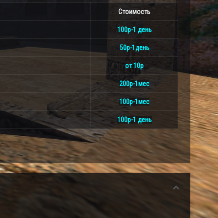
Стоимость
100р-1 день
50р-1день
от 10р
200р-1мес
100р-1мес
100р-1 день