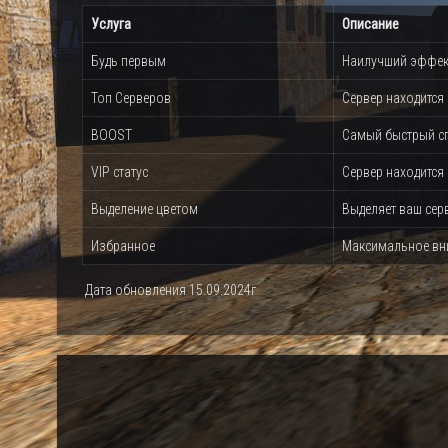
Услуга
Описание
Будь первым
Наилучший эффект
Топ Серверов
Сервер находится
BOOST
Самый быстрый сп
VIP статус
Сервер находится 
Выделение цветом
Выделяет ваш сер
Избранное
Максимальное вни
Дата обновления 15.09.2024г