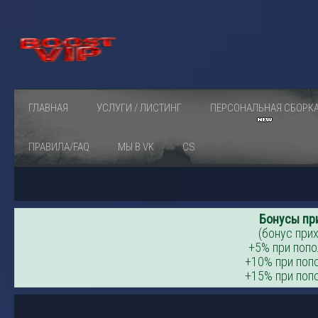
ГЛАВНАЯ
УСЛУГИ / ЛИСТИНГ
ПЕРСОНАЛЬНАЯ СБОРК
ПРАВИЛА/FAQ
МЫ В VK
CS
Бонусы пр
(бонус прих
+5% при попо
+10% при попо
+15% при попо