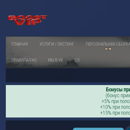
ГЛАВНАЯ
УСЛУГИ / ЛИСТИНГ
ПЕРСОНАЛЬНАЯ СБОРК
ПРАВИЛА/FAQ
МЫ В VK
CS
Бонусы пр
(бонус прих
+5% при попо
+10% при попо
+15% при попо