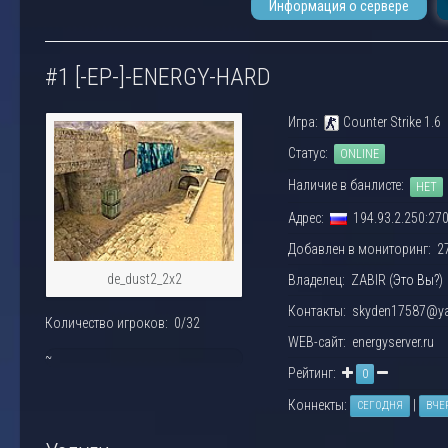
Информация о сервере
#1 [-EP-]-ENERGY-HARD
Игра:
Counter Strike 1.6
Статус:
ONLINE
Наличие в банлисте:
НЕТ
Адрес:
194.93.2.250:27
Добавлен в мониторинг: 27.
de_dust2_2x2
Владелец: ZABIR (
Это Вы?
)
Контакты: skyden17587@ya
Количество игроков: 0/32
WEB-сайт: energyserver.ru
~
Рейтинг:
0
0%
Коннекты:
|
СЕГОДНЯ
ВЧЕ