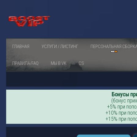
ГЛАВНАЯ
УСЛУГИ / ЛИСТИНГ
ПЕРСОНАЛЬНАЯ СБОРК
ПРАВИЛА/FAQ
МЫ В VK
CS
Бонусы пр
(бонус прих
+5% при попо
+10% при попо
+15% при попо