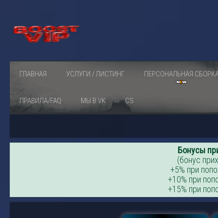
ГЛАВНАЯ
УСЛУГИ / ЛИСТИНГ
ПЕРСОНАЛЬНАЯ СБОРК
ПРАВИЛА/FAQ
МЫ В VK
CS
Бонусы пр
(бонус прих
+5% при попо
+10% при попо
+15% при попо