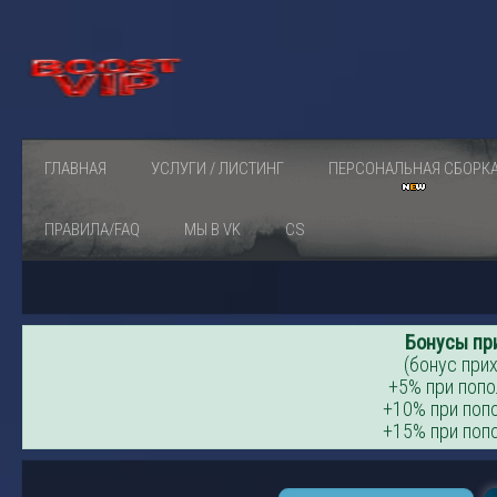
ГЛАВНАЯ
УСЛУГИ / ЛИСТИНГ
ПЕРСОНАЛЬНАЯ СБОРК
ПРАВИЛА/FAQ
МЫ В VK
CS
Бонусы пр
(бонус прих
+5% при попо
+10% при попо
+15% при попо