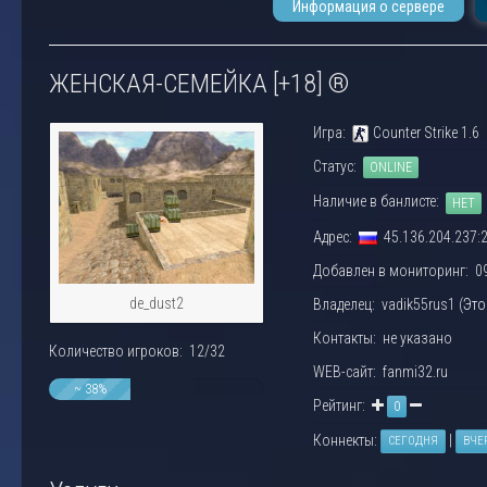
Информация о сервере
ЖЕНСКАЯ-СЕМЕЙКА [+18] ®
Игра:
Counter Strike 1.6
Статус:
ONLINE
Наличие в банлисте:
НЕТ
Адрес:
45.136.204.237:
Добавлен в мониторинг: 09.
de_dust2
Владелец: vadik55rus1 (
Это
Контакты: не указано
Количество игроков: 12/32
WEB-сайт: fanmi32.ru
~ 38%
Рейтинг:
0
Коннекты:
|
СЕГОДНЯ
ВЧЕ