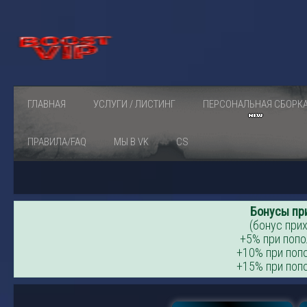
ГЛАВНАЯ
УСЛУГИ / ЛИСТИНГ
ПЕРСОНАЛЬНАЯ СБОРК
ПРАВИЛА/FAQ
МЫ В VK
CS
Бонусы пр
(бонус прих
+5% при попо
+10% при попо
+15% при попо