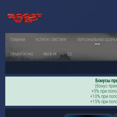
ГЛАВНАЯ
УСЛУГИ / ЛИСТИНГ
ПЕРСОНАЛЬНАЯ СБОРК
ПРАВИЛА/FAQ
МЫ В VK
CS
Бонусы пр
(бонус прих
+5% при попо
+10% при попо
+15% при попо