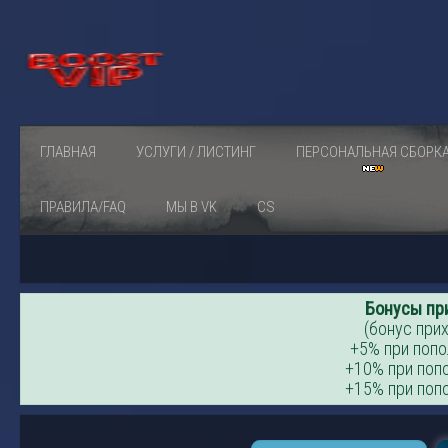
ГЛАВНАЯ
УСЛУГИ / ЛИСТИНГ
ПЕРСОНАЛЬНАЯ СБОРК
ПРАВИЛА/FAQ
МЫ В VK
CS
Бонусы пр
(бонус прих
+5% при попо
+10% при попо
+15% при попо