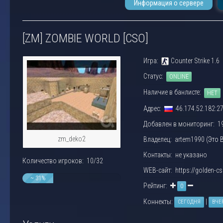
Информация о сервере
[ZM] ZOMBIE WORLD [CSO]
Игра:
Counter Strike 1.6
Статус:
ONLINE
Наличие в банлисте:
НЕТ
Адрес:
46.174.52.182:2
Добавлен в мониторинг: 19.
zm_deko2
Владелец: artem1990 (
Это 
Контакты: не указано
Количество игроков: 10/32
WEB-сайт: https://golden-cs
~ 31%
Рейтинг:
0
Коннекты:
|
СЕГОДНЯ
ВЧЕ