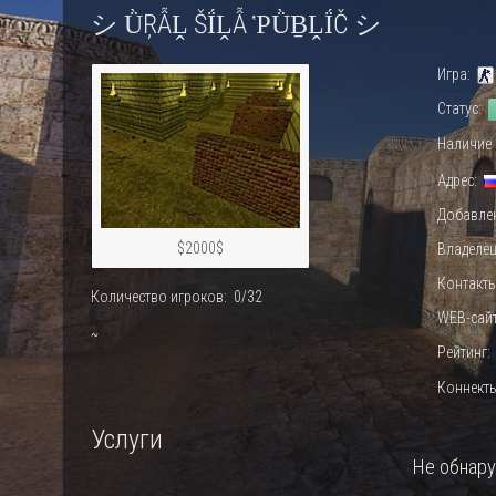
シ ǛŖẪḼ ŠḮḼẪ ῬǛḆḼḮČ シ
Игра:
Статус:
Наличие 
Адрес:
Добавлен
$2000$
Владелец
Контакты
Количество игроков: 0/32
WEB-сайт
~
Рейтинг
0%
Коннект
Услуги
Не обнар