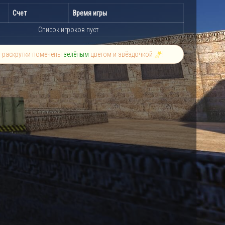
Счет
Время игры
Список игроков пуст
й раскрутки помечены
зелёным
цветом и звёздочкой
!