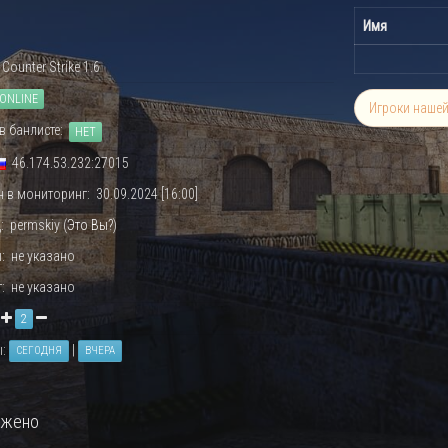
Имя
Counter Strike 1.6
ONLINE
Игроки наше
в банлисте:
НЕТ
46.174.53.232:27015
 в мониторинг: 30.09.2024 [16:00]
: permskiy (
Это Вы?
)
: не указано
: не указано
:
2
ы:
|
СЕГОДНЯ
ВЧЕРА
ужено