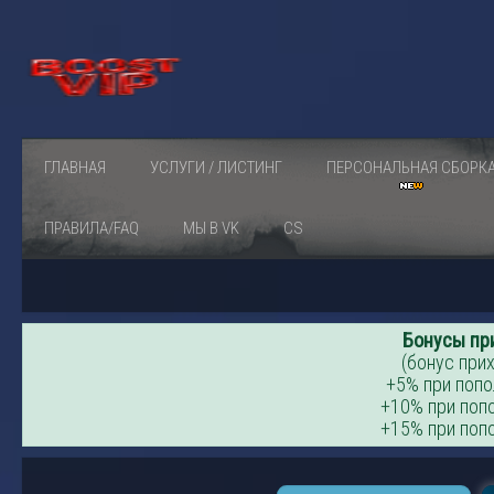
ГЛАВНАЯ
УСЛУГИ / ЛИСТИНГ
ПЕРСОНАЛЬНАЯ СБОРК
ПРАВИЛА/FAQ
МЫ В VK
CS
Бонусы пр
(бонус прих
+5% при попо
+10% при попо
+15% при попо