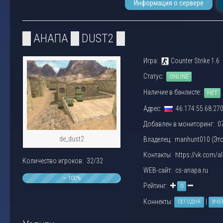
Информация о сервере
█ АНАПА █ DUST2 █
Игра:
Counter Strike 1.6
Статус:
ONLINE
Наличие в банлисте:
НЕТ
Адрес:
46.174.55.68:27
Добавлен в мониторинг: 07.
de_dust2
Владелец: manhunt010 (
Эт
Контакты: https://vk.com/a
Количество игроков: 32/32
WEB-сайт: cs-anapa.ru
~ 100%
Рейтинг:
0
Коннекты:
|
СЕГОДНЯ
ВЧЕ