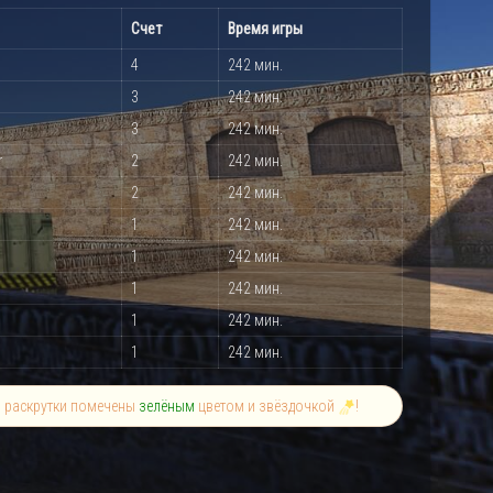
Счет
Время игры
4
242 мин.
3
242 мин.
3
242 мин.
r
2
242 мин.
2
242 мин.
1
242 мин.
1
242 мин.
1
242 мин.
1
242 мин.
1
242 мин.
й раскрутки помечены
зелёным
цветом и звёздочкой
!