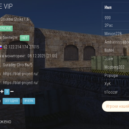
 VIP
Имя
ggg
Counter Strike 1.6
2Pac
ONLINE
Minion228
в банлисте:
НЕТ
Ambassssado
62.122.214.174:27015
BoNH
 в мониторинг: 08.12.2025 [21:00]
Joker
: Suradey (
Это Вы?
)
Mozberg202
 https://blat-project.ru/
Popugai
 https://blat-project.ru/
XyK
:
3
ti'loozer
ы:
|
СЕГОДНЯ
ВЧЕРА
Игроки наше
ужено