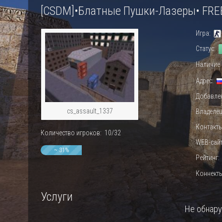
[CSDM]•Блатные Пушки-Лазеры• FREE
Игра:
Статус:
Наличие 
Адрес:
Добавлен
cs_assault_1337
Владелец
Контакты:
Количество игроков: 10/32
WEB-сайт:
~ 31%
Рейтинг
Коннект
Услуги
Не обнар