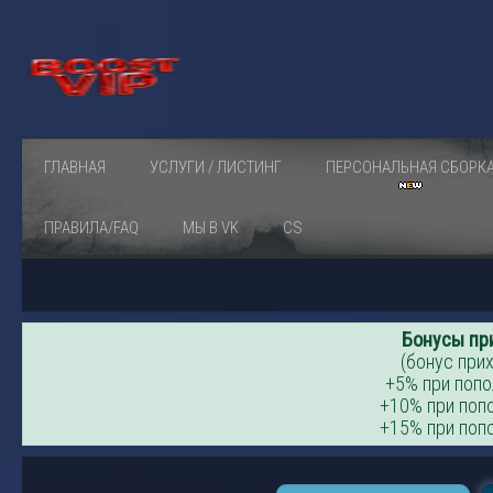
ГЛАВНАЯ
УСЛУГИ / ЛИСТИНГ
ПЕРСОНАЛЬНАЯ СБОРК
ПРАВИЛА/FAQ
МЫ В VK
CS
Бонусы пр
(бонус прих
+5% при попо
+10% при попо
+15% при попо