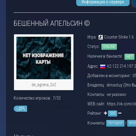
Информация о сервере
БЕШЕННЫЙ АПЕЛЬСИН ©
Игра:
Counter Strike 1.6
Статус:
ONLINE
Наличие в банлисте:
НЕТ
Адрес:
62.122.214.197:
Добавлен в мониторинг: 05.
de_agrena_2x2
Владелец: dimastuy (
Это В
Контакты: не указано
Количество игроков: 7/32
WEB-сайт: https://vk.com/c
~ 22%
Рейтинг:
535
Коннекты:
|
СЕГОДНЯ
ВЧЕ